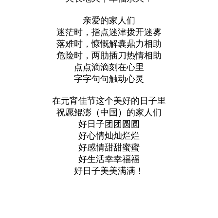
亲爱的家人们
迷茫时，指点迷津拨开迷雾
落难时，慷慨解囊鼎力相助
危险时，两肋插刀热情相助
点点滴滴刻在心里
字字句句触动心灵
在元宵佳节这个美好的日子里
祝愿鲲澎（中国）的家人们
好日子团团圆圆
好心情灿灿烂烂
好感情甜甜蜜蜜
好生活幸幸福福
好日子美美满满！